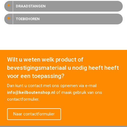
DRAADSTANGEN
TOEBEHOREN
Wilt u weten welk product of
bevestigingsmateriaal u nodig heeft heeft
voor een toepassing?
Dan kunt u contact met ons opnemen via e-mail
info@keilboutenshop.nl
of maak gebruik van ons
contactformulier.
Naar contactformulier