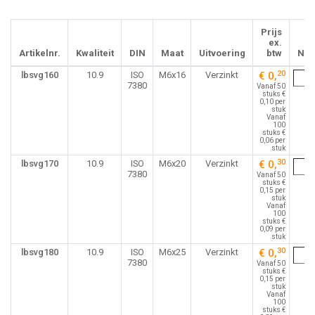
Prijs
ex.
Artikelnr.
Kwaliteit
DIN
Maat
Uitvoering
btw
Nu
20
lbsvg160
10.9
ISO
M6x16
Verzinkt
€ 0,
7380
Vanaf 50
stuks €
0,10 per
stuk
Vanaf
100
stuks €
0,06 per
stuk
30
lbsvg170
10.9
ISO
M6x20
Verzinkt
€ 0,
7380
Vanaf 50
stuks €
0,15 per
stuk
Vanaf
100
stuks €
0,09 per
stuk
30
lbsvg180
10.9
ISO
M6x25
Verzinkt
€ 0,
7380
Vanaf 50
stuks €
0,15 per
stuk
Vanaf
100
stuks €