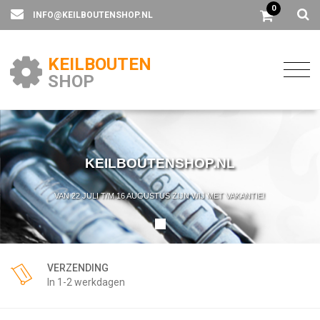
0
INFO@KEILBOUTENSHOP.NL
KEILBOUTEN
SHOP
KEILBOUTENSHOP.NL
VAN 22 JULI T/M 16 AUGUSTUS ZIJN WIJ MET VAKANTIE!
VERZENDING
In 1-2 werkdagen