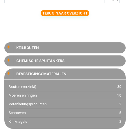
stuk
TERUG NAAR OVERZICHT
KEILBOUTEN
CHEMISCHE SPUITANKERS
BEVESTIGINGSMATERIALEN
Bouten (verzinkt)
30
Moeren en ringen
10
Verankeringsproducten
2
Schroeven
8
Klinknagels
2