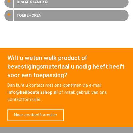
DRAADSTANGEN
TOEBEHOREN
Wilt u weten welk product of
bevestigingsmateriaal u nodig heeft heeft
voor een toepassing?
Dan kunt u contact met ons opnemen via e-mail
info@keilboutenshop.nl
of maak gebruik van ons
contactformulier.
Naar contactformulier