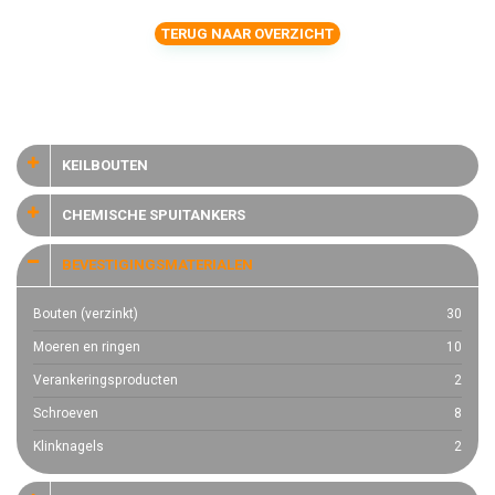
TERUG NAAR OVERZICHT
KEILBOUTEN
CHEMISCHE SPUITANKERS
BEVESTIGINGSMATERIALEN
Bouten (verzinkt)
30
Moeren en ringen
10
Verankeringsproducten
2
Schroeven
8
Klinknagels
2