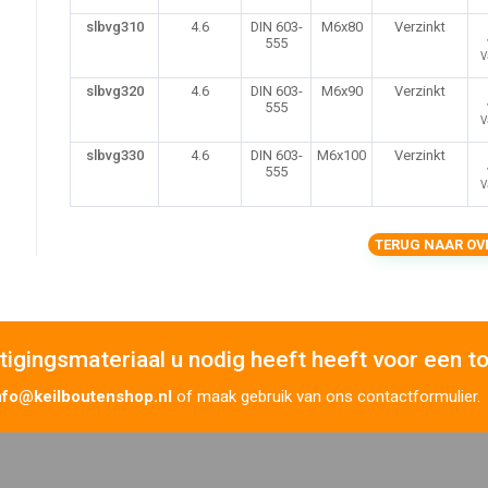
slbvg310
4.6
DIN 603-
M6x80
Verzinkt
555
V
slbvg320
4.6
DIN 603-
M6x90
Verzinkt
555
V
slbvg330
4.6
DIN 603-
M6x100
Verzinkt
555
V
TERUG NAAR OV
tigingsmateriaal u nodig heeft heeft voor een t
nfo@keilboutenshop.nl
of maak gebruik van ons contactformulier.