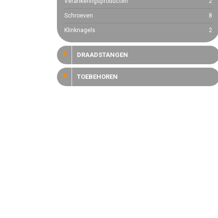
Verankeringsproducten
2
Schroeven
8
Klinknagels
2
DRAADSTANGEN
TOEBEHOREN