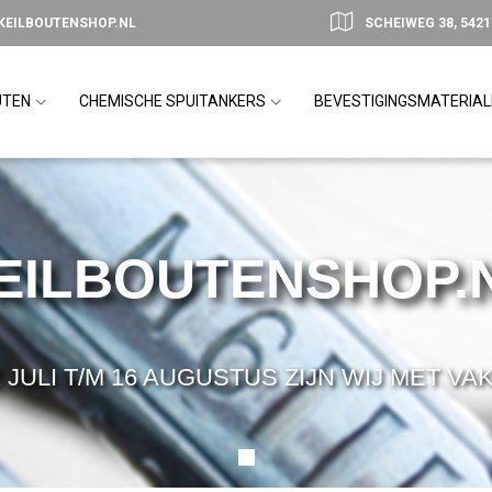
KEILBOUTENSHOP.NL
SCHEIWEG 38, 542
UTEN
CHEMISCHE SPUITANKERS
BEVESTIGINGSMATERIA
EILBOUTENSHOP.
 JULI T/M 16 AUGUSTUS ZIJN WIJ MET VA