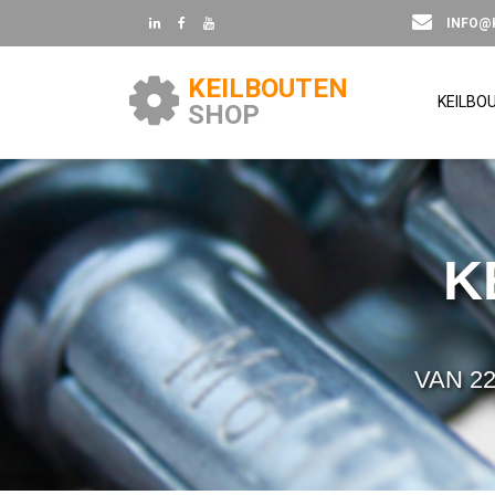
INFO@
KEILBOUTEN
KEILBO
SHOP
K
VAN 22