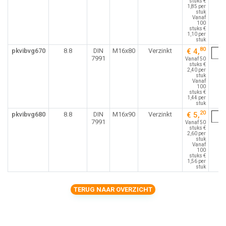
stuks €
1,85 per
stuk
Vanaf
100
stuks €
1,10 per
stuk
80
pkvibvg670
8.8
DIN
M16x80
Verzinkt
€ 4,
7991
Vanaf 50
stuks €
2,40 per
stuk
Vanaf
100
stuks €
1,44 per
stuk
20
pkvibvg680
8.8
DIN
M16x90
Verzinkt
€ 5,
7991
Vanaf 50
stuks €
2,60 per
stuk
Vanaf
100
stuks €
1,56 per
stuk
TERUG NAAR OVERZICHT