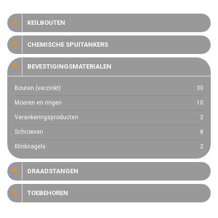
KEILBOUTEN
CHEMISCHE SPUITANKERS
BEVESTIGINGSMATERIALEN
Bouten (verzinkt)
30
Moeren en ringen
10
Verankeringsproducten
2
Schroeven
8
Klinknagels
2
DRAADSTANGEN
TOEBEHOREN