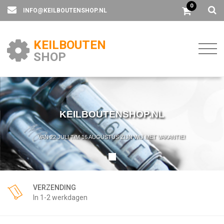
0
INFO@KEILBOUTENSHOP.NL
KEILBOUTEN
SHOP
KEILBOUTENSHOP.NL
VAN 22 JULI T/M 16 AUGUSTUS ZIJN WIJ MET VAKANTIE!
VERZENDING
In 1-2 werkdagen