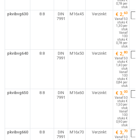
stuks €
0,78 per
stuk
60
pkvibvg630
8.8
DIN
M16x45
Verzinkt
€ 2,
7991
Vanaf 50
stuks €
1,30 per
stuk
Vanaf
100
stuks €
0,78 per
stuk
80
pkvibvg640
8.8
DIN
M16x50
Verzinkt
€ 2,
7991
Vanaf 50
stuks €
1,40 per
stuk
Vanaf
100
stuks €
0,84 per
stuk
00
pkvibvg650
8.8
DIN
M16x60
Verzinkt
€ 3,
7991
Vanaf 50
stuks €
1,50 per
stuk
Vanaf
100
stuks €
0,90 per
stuk
70
pkvibvg660
8.8
DIN
M16x70
Verzinkt
€ 3,
7991
Vanaf 50