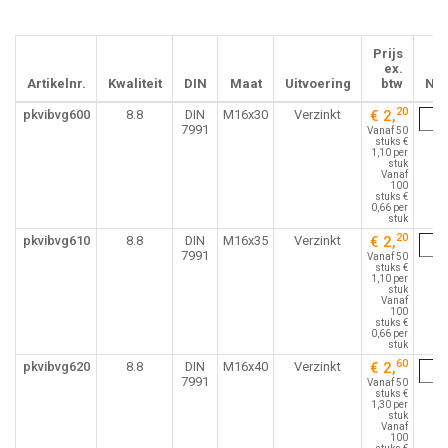
Prijs
ex.
Artikelnr.
Kwaliteit
DIN
Maat
Uitvoering
btw
Nu
20
pkvibvg600
8.8
DIN
M16x30
Verzinkt
€ 2,
7991
Vanaf 50
stuks €
1,10 per
stuk
Vanaf
100
stuks €
0,66 per
stuk
20
pkvibvg610
8.8
DIN
M16x35
Verzinkt
€ 2,
7991
Vanaf 50
stuks €
1,10 per
stuk
Vanaf
100
stuks €
0,66 per
stuk
60
pkvibvg620
8.8
DIN
M16x40
Verzinkt
€ 2,
7991
Vanaf 50
stuks €
1,30 per
stuk
Vanaf
100