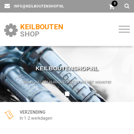
0
INFO@KEILBOUTENSHOP.NL
KEILBOUTEN
SHOP
KEILBOUTENSHOP.NL
VAN 22 JULI T/M 16 AUGUSTUS ZIJN WIJ MET VAKANTIE!
VERZENDING
In 1-2 werkdagen