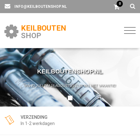
0
INFO@KEILBOUTENSHOP.NL
KEILBOUTEN
SHOP
KEILBOUTENSHOP.NL
VAN 22 JULI T/M 16 AUGUSTUS ZIJN WIJ MET VAKANTIE!
VERZENDING
In 1-2 werkdagen