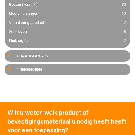
Bouten (verzinkt)
30
Moeren en ringen
10
Verankeringsproducten
2
Schroeven
8
Klinknagels
2
DRAADSTANGEN
TOEBEHOREN
Wilt u weten welk product of
bevestigingsmateriaal u nodig heeft heeft
voor een toepassing?