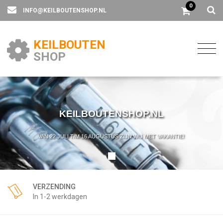
0
INFO@KEILBOUTENSHOP.NL
KEILBOUTEN
SHOP
KEILBOUTENSHOP.NL
VAN 22 JULI T/M 16 AUGUSTUS ZIJN WIJ MET VAKANTIE!
VERZENDING
In 1-2 werkdagen